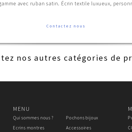
mme avec ruban satin. Écrin textile luxueux, personnal
Contactez nous
tez nos autres catégories de p
MENU
M
Qui sommes nous ?
Pochons bijoux
P
Ecrins montres
Accessoires
C