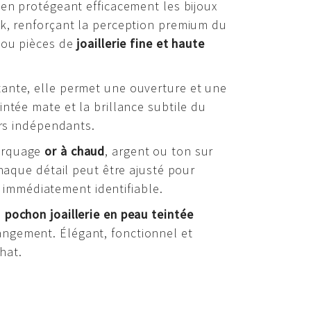
 en protégeant efficacement les bijoux
ck, renforçant la perception premium du
s ou pièces de
joaillerie fine et haute
tante, elle permet une ouverture et une
ntée mate et la brillance subtile du
urs indépendants.
Marquage
or à chaud
, argent ou ton sur
chaque détail peut être ajusté pour
is immédiatement identifiable.
e
pochon joaillerie en peau teintée
angement. Élégant, fonctionnel et
hat.