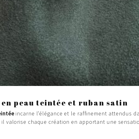
 en peau teintée et ruban satin
eintée
incarne l’élégance et le raffinement attendus d
, il valorise chaque création en apportant une sensati