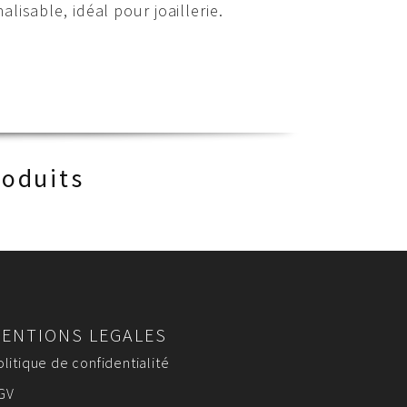
isable, idéal pour joaillerie.
roduits
ENTIONS LEGALES
olitique de confidentialité
GV